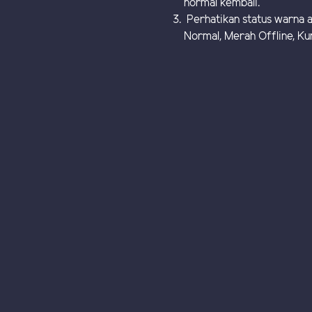
normal kembali.
Perhatikan status warna a
Normal, Merah Offline, Ku