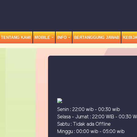
TENTANG KAMI
MOBILE
INFO
BERTANGGUNG JAWAB
KEBIJ
Senin : 22:00 wib - 00:30 wib
Selasa - Jumat : 22:00 WIB - 00:30 W
Sabtu : Tidak ada Offline
Minggu : 00:00 wib - 05:00 wib