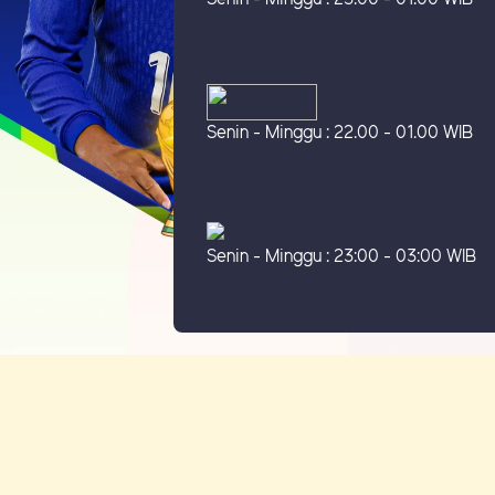
Senin - Minggu : 22.00 - 01.00 WIB
Senin - Minggu : 23:00 - 03:00 WIB