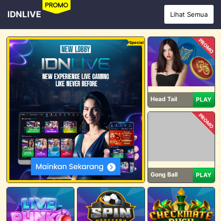
PROMO
IDNLIVE
Lihat Semua
PROMO
Spesial
Head Tail
PLAY
PROMO
Gong Ball
PLAY