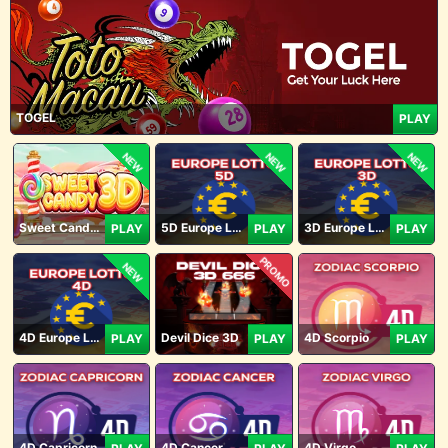
TOGEL
PLAY
NEW
NEW
NEW
Sweet Candy 3D
5D Europe Lotto
3D Europe Lotto
PLAY
PLAY
PLAY
PROMO
NEW
4D Europe Lotto
Devil Dice 3D
4D Scorpio
PLAY
PLAY
PLAY
4D Capricorn
4D Cancer
4D Virgo