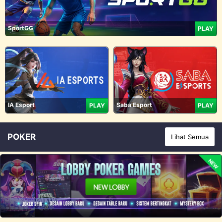
SportGG
PLAY
IA Esport
Saba Esport
PLAY
PLAY
POKER
Lihat Semua
NEW