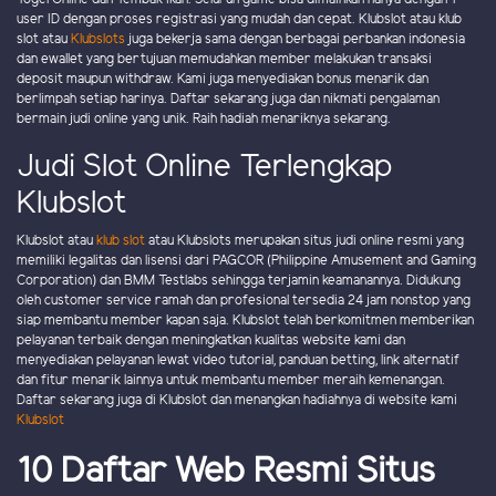
user ID dengan proses registrasi yang mudah dan cepat. Klubslot atau klub
slot atau
Klubslots
juga bekerja sama dengan berbagai perbankan indonesia
dan ewallet yang bertujuan memudahkan member melakukan transaksi
deposit maupun withdraw. Kami juga menyediakan bonus menarik dan
berlimpah setiap harinya. Daftar sekarang juga dan nikmati pengalaman
bermain judi online yang unik. Raih hadiah menariknya sekarang.
Judi Slot Online Terlengkap
Klubslot
Klubslot atau
klub slot
atau Klubslots merupakan situs judi online resmi yang
memiliki legalitas dan lisensi dari PAGCOR (Philippine Amusement and Gaming
Corporation) dan BMM Testlabs sehingga terjamin keamanannya. Didukung
oleh customer service ramah dan profesional tersedia 24 jam nonstop yang
siap membantu member kapan saja. Klubslot telah berkomitmen memberikan
pelayanan terbaik dengan meningkatkan kualitas website kami dan
menyediakan pelayanan lewat video tutorial, panduan betting, link alternatif
dan fitur menarik lainnya untuk membantu member meraih kemenangan.
Daftar sekarang juga di Klubslot dan menangkan hadiahnya di website kami
Klubslot
10 Daftar Web Resmi Situs