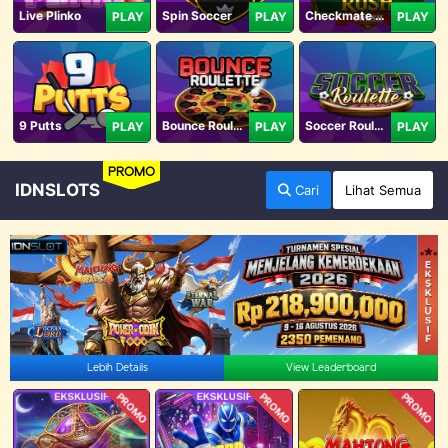
Live Plinko
Spin Soccer
Checkmate Rush
PLAY
PLAY
PLAY
9 Putts
Bounce Roulette
Soccer Roulette
PLAY
PLAY
PLAY
PROMO
IDNSLOTS
Cari
Lihat Semua
Lebih Details
View Leaderboard
PROMO
PROMO
PROMO