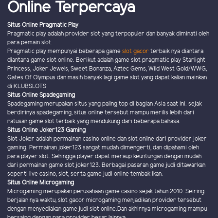
Online Terpercaya
Situs Online Pragmatic Play
Pragmatic play adalah provider slot yang terpopuler dan banyak diminati oleh
para pemain slot.
Pragmatic play mempunyai beberapa game
slot gacor
terbaik nya diantara
diantara game slot online. Berikut adalah game slot pragmatic play Starlight
Princess, Joker Jewels, Sweet Bonanza, Aztec Gems, Wild West Gold/WWG,
Gates Of Olympus dan masih banyak lagi game slot yang dapat kalian mainkan
di KLUBSLOTS
Situs Online Spadegaming
Spadegaming merupakan situs yang paling top di bagian Asia saat ini. sejak
berdirinya spadegaming, situs online tersebut mampu merilis lebih dari
ratusan game slot terbaik yang mendukung dari beberapa bahasa.
Situs Online Joker123 Gaming
Slot Joker adalah permainan casino online dan slot online dari provider joker
gaming. Permainan joker123 sangat mudah dimengerti, dan dipahami oleh
para player slot. Sehingga player dapat meraup keuntungan dengan mudah
dari permainan game slot joker123. Berbagai pasaran game judi ditawarkan
seperti live casino, slot, serta game judi online tembak ikan.
Situs Online Microgaming
Microgaming merupakan perusahaan game casino sejak tahun 2010. Seiring
berjalan nya waktu, slot gacor microgaming menjadikan provider tersebut
dengan menyediakan game judi slot online.Dan akhirnya microgaming mampu
bersaing dengan para provider besar lainnya.