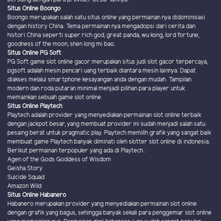
Situs Online Boongo
Boongo merupakan salah satu situs online yang permainan nya didominisasi
dengan history China. Tema permainan nya mengadopsi dari cerita dan
histori China seperti super rich god, great panda, wu kong, lord fortune,
goodness of the moon, shen long mi bao.
Situs Online PG Soft
PG Soft game slot online gacor merupakan situs judi slot gacor terpercaya,
pgsoft adalah mesin pencari uang terbaik diantara mesin lainnya. Dapat
diakses melalui smartphone kesayangan anda dengan mudah. Tampilan
modern dan roda putaran minimal menjadi pilihan para player untuk
memainkan sebuah game slot online.
Situs Online Playtech
Playtech adalah provider yang menyediakan permainan slot online terbaik
dengan jackpot besar, yang membuat provider ini sudah menjadi salah satu
pesaing berat untuk pragmatic play. Playtech memilih grafik yang sangat baik
membuat game Playtech banyak diminati oleh slotter slot online di indonesia.
Berikut permainan terpopuler yang ada di Playtech :
Agen of the Gods Goddess of Wisdom
Geisha Story
Suicide Squad
Amazon Wild
Situs Online Habanero
Habanero merupakan provider yang menyediakan permainan slot online
dengan grafik yang bagus, sehingga banyak sekali para penggemar slot online