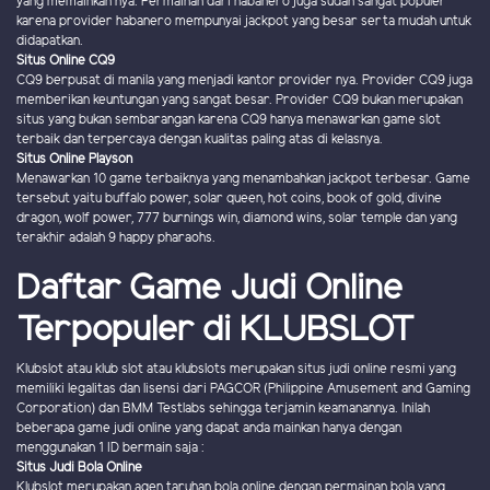
yang memainkan nya. Permainan dari habanero juga sudah sangat populer
karena provider habanero mempunyai jackpot yang besar serta mudah untuk
didapatkan.
Situs Online CQ9
CQ9 berpusat di manila yang menjadi kantor provider nya. Provider CQ9 juga
memberikan keuntungan yang sangat besar. Provider CQ9 bukan merupakan
situs yang bukan sembarangan karena CQ9 hanya menawarkan game slot
terbaik dan terpercaya dengan kualitas paling atas di kelasnya.
Situs Online Playson
Menawarkan 10 game terbaiknya yang menambahkan jackpot terbesar. Game
tersebut yaitu buffalo power, solar queen, hot coins, book of gold, divine
dragon, wolf power, 777 burnings win, diamond wins, solar temple dan yang
terakhir adalah 9 happy pharaohs.
Daftar Game Judi Online
Terpopuler di KLUBSLOT
Klubslot atau klub slot atau klubslots merupakan situs judi online resmi yang
memiliki legalitas dan lisensi dari PAGCOR (Philippine Amusement and Gaming
Corporation) dan BMM Testlabs sehingga terjamin keamanannya. Inilah
beberapa game judi online yang dapat anda mainkan hanya dengan
menggunakan 1 ID bermain saja :
Situs Judi Bola Online
Klubslot merupakan agen taruhan bola online dengan permainan bola yang