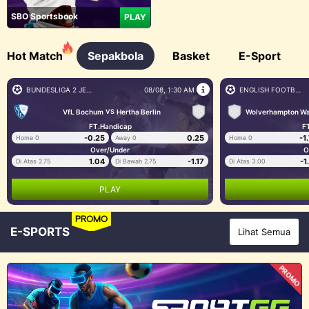
SBO Sportsbook
PLAY
Hot Match
Sepakbola
Basket
E-Sport
ENGLISH FOOTBALL LEAG...
08/08, 1:45 AM
UEFA SUPER CUP
Wolverhampton Wanderers
VS
Port Vale
Paris Saint Germ
FT.Handicap
F
-1.75
1.75
-0
Home 0
Away 0
Home 0
Over/Under
O
-1.01
-1.20
-1
Di Atas 3.00
Di Bawah 3.00
Di Atas 2.50
PLAY
PROMO
E-SPORTS
Lihat Semua
PROMO