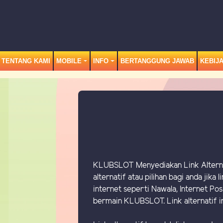
TENTANG KAMI
MOBILE
INFO
BERTANGGUNG JAWAB
KEBIJ
KLUBSLOT Menyediakan Link Alternati
alternatif atau pilihan bagi anda jik
internet seperti Nawala, Internet Po
bermain KLUBSLOT. Link alternatif 