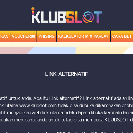
AKAN
VOUCHER88
PHISING
KALKULATOR MIX PARLAY
CARA BET
LINK ALTERNATIF
f untuk anda. Apa itu Link alternatif? Link alternatif adalah 
a link utama www.klubslot.com tidak bisa di buka dikarenakan pro
sitif menjadikan web link utama tidak dapat dibuka kembali dan
ini akan membantu anda untuk tetap bisa membuka KLUBSLOT den