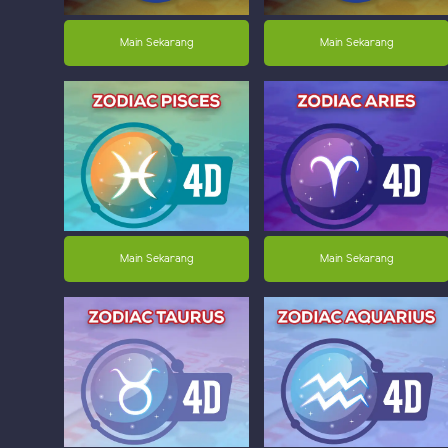
Main Sekarang
Main Sekarang
Main Sekarang
Main Sekarang