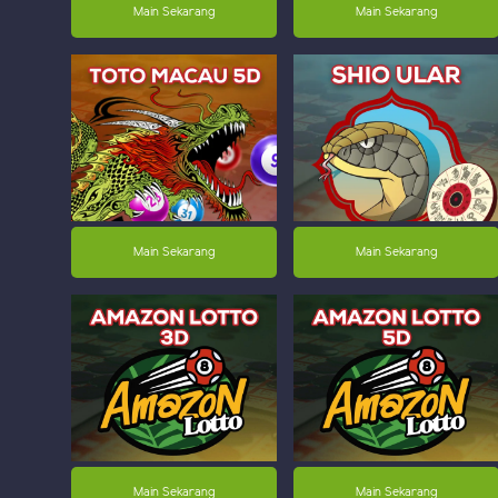
Main Sekarang
Main Sekarang
Main Sekarang
Main Sekarang
Main Sekarang
Main Sekarang