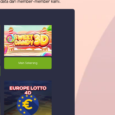
an data dari member-member kami.
Main Sekarang