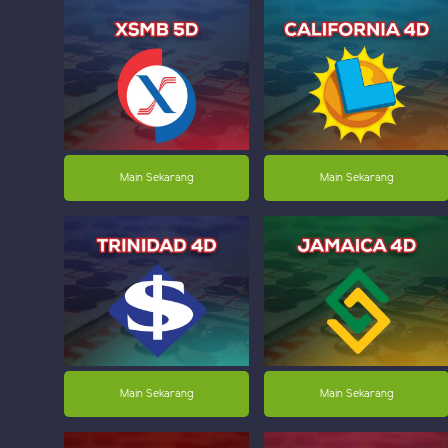
Main Sekarang
Main Sekarang
Main Sekarang
Main Sekarang