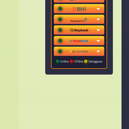
Online
Offline
Gangguan