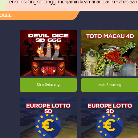
enkripsi tingkat tinggi menjamin keamanan dan kerahasia
OGEL
Main Sekarang
Main Sekarang