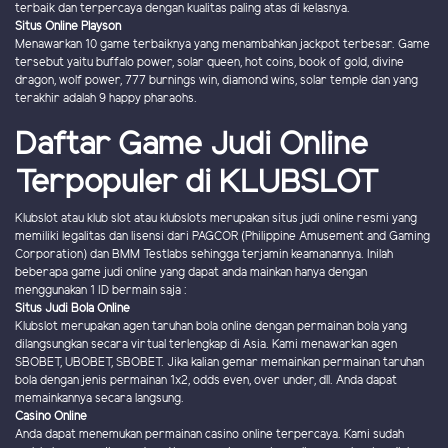
terbaik dan terpercaya dengan kualitas paling atas di kelasnya.
Situs Online Playson
Menawarkan 10 game terbaiknya yang menambahkan jackpot terbesar. Game
tersebut yaitu buffalo power, solar queen, hot coins, book of gold, divine
dragon, wolf power, 777 burnings win, diamond wins, solar temple dan yang
terakhir adalah 9 happy pharaohs.
Daftar Game Judi Online
Terpopuler di KLUBSLOT
Klubslot atau klub slot atau klubslots merupakan situs judi online resmi yang
memiliki legalitas dan lisensi dari PAGCOR (Philippine Amusement and Gaming
Corporation) dan BMM Testlabs sehingga terjamin keamanannya. Inilah
beberapa game judi online yang dapat anda mainkan hanya dengan
menggunakan 1 ID bermain saja :
Situs Judi Bola Online
Klubslot merupakan agen taruhan bola online dengan permainan bola yang
dilangsungkan secara virtual terlengkap di Asia. Kami menawarkan agen
SBOBET, UBOBET, SBOBET. Jika kalian gemar memainkan permainan taruhan
bola dengan jenis permainan 1x2, odds even, over under, dll. Anda dapat
memainkannya secara langsung.
Casino Online
Anda dapat menemukan permainan casino online terpercaya. Kami sudah