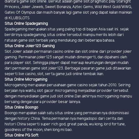
diantara game slot online. Berikut adalah game slot pragmatic play Starlight
Princess, Joker Jewels, Sweet Bonanza, Aztec Gems, Wild West Gold/WWG,
Gates Of Olympus dan masih banyak lagi game slot yang dapat kalian mainkan
di KLUBSLOTS
Situs Online Spadegaming
Spadegaming merupakan situs yang paling top di bagian Asia saat ini. sejak
berdirinya spadegaming, situs online tersebut mampu merilis lebih dari
ratusan game slot terbaik yang mendukung dari beberapa bahasa.
Situs Online Joker123 Gaming
Slot Joker adalah permainan casino online dan slot online dari provider joker
gaming. Permainan joker123 sangat mudah dimengerti, dan dipahami oleh
para player slot. Sehingga player dapat meraup keuntungan dengan mudah
dari permainan game slot joker123. Berbagai pasaran game judi ditawarkan
seperti live casino, slot, serta game judi online tembak ikan.
Situs Online Microgaming
Microgaming merupakan perusahaan game casino sejak tahun 2010. Seiring
berjalan nya waktu, slot gacor microgaming menjadikan provider tersebut
dengan menyediakan game judi slot online.Dan akhirnya microgaming mampu
bersaing dengan para provider besar lainnya.
Situs Online Boongo
Boongo merupakan salah satu situs online yang permainan nya didominisasi
dengan history China. Tema permainan nya mengadopsi dari cerita dan
histori China seperti super rich god, great panda, wu kong, lord fortune,
goodness of the moon, shen long mi bao.
Situs Online PG Soft