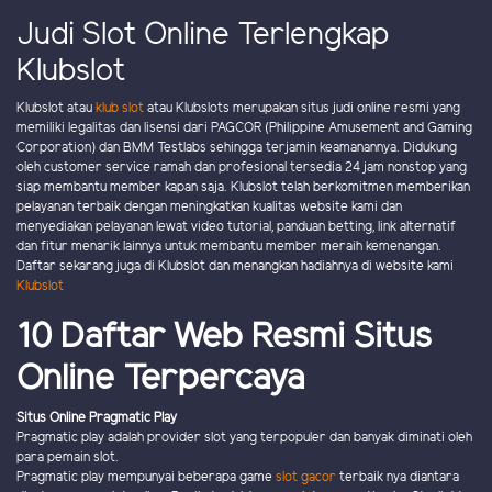
Judi Slot Online Terlengkap
Klubslot
Klubslot atau
klub slot
atau Klubslots merupakan situs judi online resmi yang
memiliki legalitas dan lisensi dari PAGCOR (Philippine Amusement and Gaming
Corporation) dan BMM Testlabs sehingga terjamin keamanannya. Didukung
oleh customer service ramah dan profesional tersedia 24 jam nonstop yang
siap membantu member kapan saja. Klubslot telah berkomitmen memberikan
pelayanan terbaik dengan meningkatkan kualitas website kami dan
menyediakan pelayanan lewat video tutorial, panduan betting, link alternatif
dan fitur menarik lainnya untuk membantu member meraih kemenangan.
Daftar sekarang juga di Klubslot dan menangkan hadiahnya di website kami
Klubslot
10 Daftar Web Resmi Situs
Online Terpercaya
Situs Online Pragmatic Play
Pragmatic play adalah provider slot yang terpopuler dan banyak diminati oleh
para pemain slot.
Pragmatic play mempunyai beberapa game
slot gacor
terbaik nya diantara