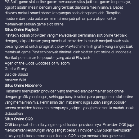
PG Soft game slot online gacor merupakan situs judi slot gacor terpercaya,
pgsoft adalah mesin pencari uang terbaik diantara mesin lainnya. Dapat
diakses melalui smartphone kesayangan anda dengan mudah. Tampilan
modern dan roda putaran minimal menjadi pilihan para player untuk
memainkan sebuah game slot online.
Situs Online Playtech
Playtech adalah provider yang menyediakan permainan slot online terbaik
dengan jackpot besar, yang membuat provider ini sudah menjadi salah satu
pesaing berat untuk pragmatic play. Playtech memilih grafik yang sangat baik
membuat game Playtech banyak diminati oleh slotter slot online di indonesia.
Berikut permainan terpopuler yang ada di Playtech :
Agen of the Gods Goddess of Wisdom
Geisha Story
Suicide Squad
Amazon Wild
Situs Online Habanero
Habanero merupakan provider yang menyediakan permainan slot online
dengan grafik yang bagus, sehingga banyak sekali para penggemar slot online
yang memainkan nya. Permainan dari habanero juga sudah sangat populer
karena provider habanero mempunyai jackpot yang besar serta mudah untuk
didapatkan.
Situs Online CQ9
CQ9 berpusat di manila yang menjadi kantor provider nya. Provider CQ9 juga
memberikan keuntungan yang sangat besar. Provider CQ9 bukan merupakan
situs yang bukan sembarangan karena CQ9 hanya menawarkan game slot