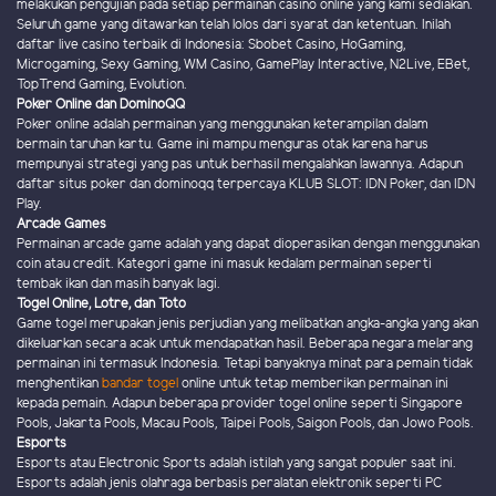
melakukan pengujian pada setiap permainan casino online yang kami sediakan.
Seluruh game yang ditawarkan telah lolos dari syarat dan ketentuan. Inilah
daftar live casino terbaik di Indonesia: Sbobet Casino, HoGaming,
Microgaming, Sexy Gaming, WM Casino, GamePlay Interactive, N2Live, EBet,
TopTrend Gaming, Evolution.
Poker Online dan DominoQQ
Poker online adalah permainan yang menggunakan keterampilan dalam
bermain taruhan kartu. Game ini mampu menguras otak karena harus
mempunyai strategi yang pas untuk berhasil mengalahkan lawannya. Adapun
daftar situs poker dan dominoqq terpercaya KLUB SLOT: IDN Poker, dan IDN
Play.
Arcade Games
Permainan arcade game adalah yang dapat dioperasikan dengan menggunakan
coin atau credit. Kategori game ini masuk kedalam permainan seperti
tembak ikan dan masih banyak lagi.
Togel Online, Lotre, dan Toto
Game togel merupakan jenis perjudian yang melibatkan angka-angka yang akan
dikeluarkan secara acak untuk mendapatkan hasil. Beberapa negara melarang
permainan ini termasuk Indonesia. Tetapi banyaknya minat para pemain tidak
menghentikan
bandar togel
online untuk tetap memberikan permainan ini
kepada pemain. Adapun beberapa provider togel online seperti Singapore
Pools, Jakarta Pools, Macau Pools, Taipei Pools, Saigon Pools, dan Jowo Pools.
Esports
Esports atau Electronic Sports adalah istilah yang sangat populer saat ini.
Esports adalah jenis olahraga berbasis peralatan elektronik seperti PC