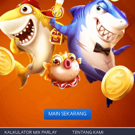
MAIN SEKARANG
KALKULATOR MIX PARLAY
TENTANG KAMI