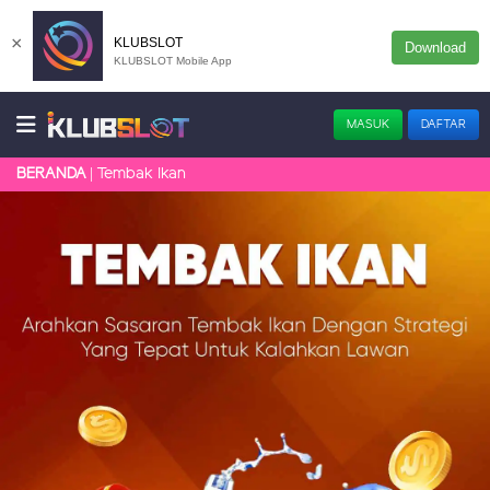
×
KLUBSLOT
Download
KLUBSLOT Mobile App
MASUK
DAFTAR
Tembak Ikan
BERANDA